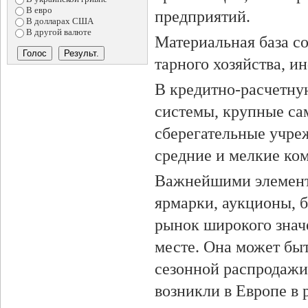
В евро
предприятий.
В долларах США
В другой валюте
Материальная база со
тарного хозяйства, и
В кредитно-расчетную
системы, крупные сам
сберегательные учре
средние и мелкие ком
Важ­нейшими элемен
ярмарки, аукционы, 
рынок широкого значе
месте. Она может быт
сезонной распродажи 
возникли в Европе в 