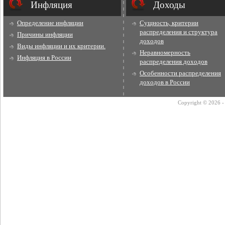
Инфляция
Доходы
Определение инфляции
Сущность, критерии
распределения и структура
Причины инфляции
доходов
Виды инфляции и их критерии.
Неравномерность
Инфляция в России
распределения доходов
Особенности распределения
доходов в России
Copyright © 2026 - 