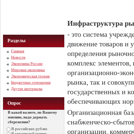
Инфраструктура р
- это система учреж
Разделы
движение товаров и у
Главная
определения рыночно
Новости
комплекс элементов, 
Экономика России
Мировая экономика
организационно-экон
Экономическая теория
рынка, так и совокуп
Бюджетные отношения
Другие материалы
государственных и к
обеспечивающих нор
Опрос
Организационная баз
В какой валюте, по Вашему
мнению, надо держать
снабженческо-сбытов
сбережения?
В российских рублях
организации, комме
В украинской гривне