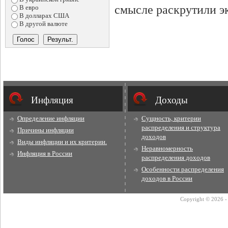
смысле раскрутили эк
В евро
В долларах США
В другой валюте
Инфляция
Доходы
Определение инфляции
Сущность, критерии
распределения и структура
Причины инфляции
доходов
Виды инфляции и их критерии.
Неравномерность
Инфляция в России
распределения доходов
Особенности распределения
доходов в России
Copyright © 2026 - 