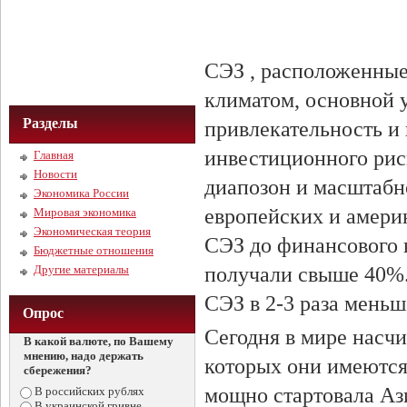
СЭЗ , расположенные
климатом, основной у
Разделы
привлекательность и
инвестиционного риск
Главная
Новости
диапозон и масштабн
Экономика России
европейских и амери
Мировая экономика
Экономическая теория
СЭЗ до финансового 
Бюджетные отношения
Другие материалы
получали свыше 40%.
СЭЗ в 2-3 раза меньш
Опрос
Сегодня в мире насчи
В какой валюте, по Вашему
мнению, надо держать
которых они имеются.
сбережения?
мощно стартовала Ази
В российских рублях
В украинской гривне