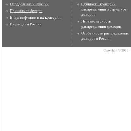
Определение инфляции
Сущность, критерии
распределения и структура
Причины инфляции
доходов
Виды инфляции и их критерии.
Неравномерность
Инфляция в России
распределения доходов
Особенности распределения
доходов в России
Copyright © 2026 - 