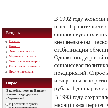
В 1992 году экономич
шаги. Правительство
Разделы
финансовую политику
внешнеэкономической
Главная
Новости
стабилизации обменно
Экономика России
Однако под угрозой 
Мировая экономика
Экономическая теория
финансовая политик
Бюджетные отношения
Другие материалы
предприятий. Спрос 
исчерпаны за коротки
Опрос
руб. за 1 доллар в се
В какой валюте, по Вашему
мнению, надо держать
В 1993 году сохраня
сбережения?
месяц) из-за периоди
В российских рублях
В украинской гривне