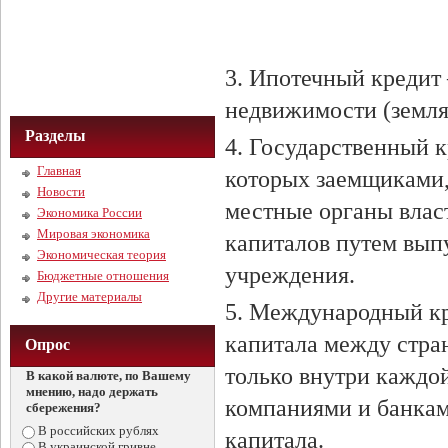
3. Ипотечный кредит 
недвижимости (земля,
Разделы
4. Государственный 
Главная
которых заемщиками,
Новости
местные органы влас
Экономика России
Мировая экономика
капиталов путем вып
Экономическая теория
учреждения.
Бюджетные отношения
Другие материалы
5. Международный кр
капитала между стра
Опрос
только внутри каждой
В какой валюте, по Вашему
мнению, надо держать
компаниями и банкам
сбережения?
В российских рублях
капитала.
В украинской гривне