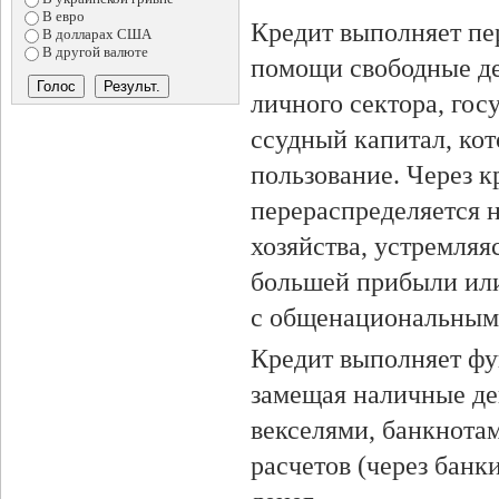
В евро
Кредит выполняет пе
В долларах США
В другой валюте
помощи свободные де
личного сектора, го
ссудный капитал, кот
пользование. Через 
перераспределяется 
хозяйства, устремляя
большей прибыли или
с общенациональным
Кредит выполняет фу
замещая наличные де
векселями, банкнотам
расчетов (через банк