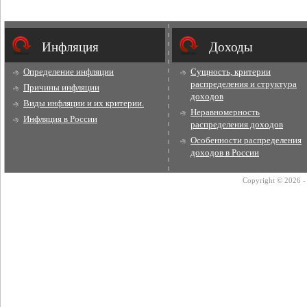
Инфляция
Доходы
Определение инфляции
Сущность, критерии
распределения и структура
Причины инфляции
доходов
Виды инфляции и их критерии.
Неравномерность
Инфляция в России
распределения доходов
Особенности распределения
доходов в России
Copyright © 2026 - 