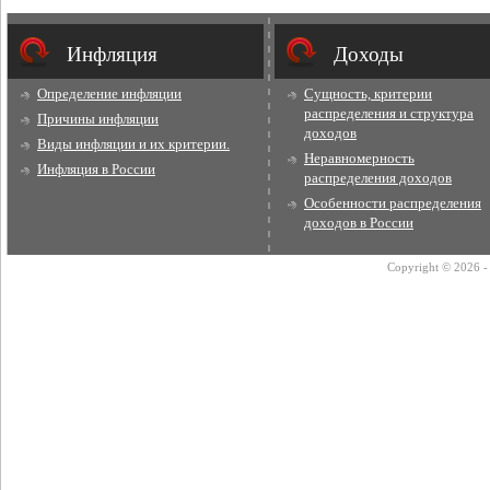
Инфляция
Доходы
Определение инфляции
Сущность, критерии
распределения и структура
Причины инфляции
доходов
Виды инфляции и их критерии.
Неравномерность
Инфляция в России
распределения доходов
Особенности распределения
доходов в России
Copyright © 2026 - 