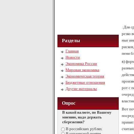
. Для с
рез­ко 
Разделы
ные ин­
рис­ков,
Главная
пе­ни бл
Новости
в) фор­
Экономика России
раз­ных
Мировая экономика
дей­ст­в
Экономическая теория
про­из­в
Бюджетные отношения
рот с п
Другие материалы
оче­редь
вла­ст­н
Опрос
Вот по
В какой валюте, по Вашему
посред
мнению, надо держать
сбережения?
принят
В российских рублях
считаю
В украинской гривне