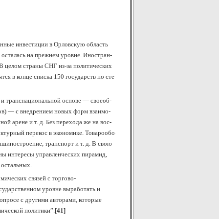
н­ные ин­ве­сти­ции в Ор­лов­скую об­ласть
ии ос­та­лась на преж­нем уров­не. Ино­стран­
. В це­лом стра­ны СНГ из-за по­ли­ти­че­ских
­дят­ся в кон­це спи­ска 150 го­су­дарств по сте­
 и транс­на­цио­наль­ной ос­но­ве — свое­об­
мов) — с вне­дре­ни­ем но­вых форм взаи­мо­
н­ной аре­не и т. д. Без пе­ре­хо­да же на вос­
­тур­ный пе­ре­кос в эко­но­ми­ке. То­ва­ро­обо­
а­ши­но­строе­ние, транс­порт и т. д. В свою
­ны ин­те­ре­сы управ­лен­че­ских пи­ра­мид,
 ос­таль­ных.
мических связей с торгово-
сударственном уровне выработать и
опросе с другими авторами, которые
мической политики”.
[41]