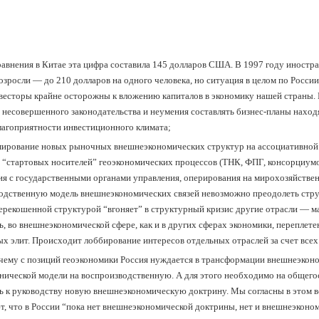
рав­не­ния в Ки­тае эта циф­ра со­ста­ви­ла 145 дол­ла­ров США. В 1997 го­ду ино­стра
воз­рос­ли — до 210 дол­ла­ров на од­но­го че­ло­ве­ка, но си­туа­ция в це­лом по Рос­с
ве­сто­ры край­не ос­то­рож­ны к вло­же­нию ка­пи­та­лов в эко­но­ми­ку на­шей стра­ны
 не­со­вер­шен­но­го за­ко­но­да­тель­ст­ва и не­уме­ния со­ста­влять биз­нес-пла­ны на­хо
а­го­при­ят­но­сти ин­ве­сти­ци­он­но­го кли­ма­та;
ми­ро­ва­ние но­вых ры­ноч­ных внеш­не­эко­но­ми­че­ских струк­тур на ас­со­циа­тив­ной
 “стар­то­вых но­си­те­лей” гео­эко­но­ми­че­ских про­цес­сов (ТНК, ФПГ, кон­сор­циу­
ия с го­су­дар­ст­вен­ны­ми ор­га­на­ми управ­ле­ния, опе­ри­ро­ва­ния на ми­ро­хо­зяй­ст­ве
од­ст­вен­ную мо­дель внеш­не­эко­но­ми­че­ских свя­зей не­воз­мож­но пре­одо­леть струк
е­ре­ко­шен­ной струк­ту­рой “вго­ня­ет” в струк­тур­ный кри­зис дру­гие от­рас­ли — м
, во внеш­не­эко­но­ми­че­ской сфе­ре, как и в дру­гих сфе­рах эко­но­ми­ки, пе­ре­пле­те
ых элит. Про­ис­хо­дит лоб­би­ро­ва­ние ин­те­ре­сов от­дель­ных от­рас­лей за счет всех
чему с позиций геоэкономики Россия нуждается в трансформации внешнеэконо
нической модели на воспроизводственную. А для этого необходимо на общего
ь к руководству новую внешнеэкономическую доктрину. Мы согласны в этом в
т, что в России “пока нет внешнеэкономической доктрины, нет и внешнеэконо