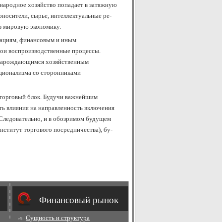
 народное хозяйство попадает в затяжную
носители, сырье, интеллектуальные ре­
 в мировую экономику.
зациям, финансовым и иным
вои воспроизводственные процессы.
 нарождающимся хо­зяйственным
ационализма со сторонниками
еторговый блок. Будучи важнейшим
ать влияния на направленность включения
 Следовательно, и в обозримом будущем
сти­тут тор­го­во­го по­сред­ни­че­ст­ва), бу­
Финансовый рынок
Сущность и структура