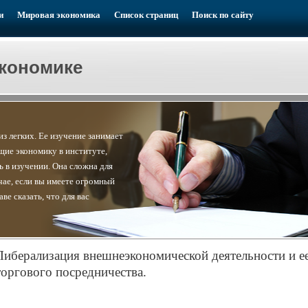
и
Мировая экономика
Список страниц
Поиск по сайту
экономике
 из легких. Ее изучение занимает
щие экономику в институте,
ь в изучении. Она сложна для
чае, если вы имеете огромный
ве сказать, что для вас
Либерализация внешнеэкономической деятельности и ее
торгового посредничества.