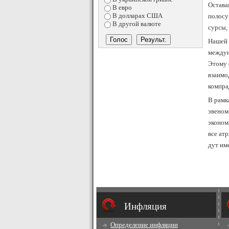
Остава
В евро
В долларах США
полосу
В другой валюте
сурсы,
Нашей 
междун
Этому 
взаимо
компра
В рамк
эвеном
эконом
все атри
дут имет
Инфляция
Определение инфляции