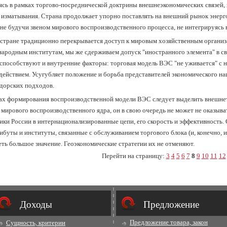
ясь в рамках торгово-посреднической доктрины внешне­экономических связей,
 изматывания. Страна продолжает упорно постав­лять на внешний рынок энерго
 не будучи звеном мирового воспроизводственного процесса, не интегрируясь
стране традиционно перекрывается доступ к мировым хо­зяйственным органи
ародным инс­титутам, мы же сдерживаем допуск "иностранного элемента" в с
способствуют и внутренние факторы: торговая модель ВЭС "не уживается" с
действием. Усугубляет положение и борьба представителей экономического н
дорских подходов.
ах формирования воспроизводственной модели ВЭС сле­дует выделить внешн
 ми­рового воспроизводственного ядра, он в свою очередь не может не оказыв
ики России в интернационализированные цепи, его скорость и эффективность.
буты и институты, связан­ные с об­слу­жи­ва­ни­ем тор­го­во­го бло­ка (и, ко­неч­но, ин­
ь боль­шое зна­че­ние. Гео­эко­но­ми­че­ские стра­те­гии их не от­ме­ня­ют.
Перейти на страницу:
3
4
5
6
7
8
9
10
11
12
Доходы
Предложение
Предложение товара, закон
Сущность, критерии